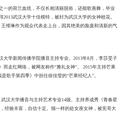
之一的荷兰血统，不仅长相清丽脱俗，还能歌善舞，毕业
2013武汉大学十佳模特，被封为武汉大学的女神校花。
当中，王维琳作为观众代表走上台，因其绝美的脸庞和清新的气
武汉大学新闻传播学院播音主持专业。2013年8月，李莎旻子
而走红网络，被网友称作“雅礼女神”。 2015年主持芒果
《我是歌手第四季》中担任徐佳莹的“芒果经纪人”。
72，武汉大学播音与主持艺术专业14级。主持养成秀《青春星
 ，经验丰富，自信十足。猫一样的处女座女神，被宪哥大