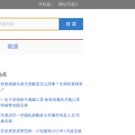
手机版
|
网站导航

能源
热点
方抢黄桃罐头南方抢醋是怎么回事？生病吃黄桃有
吗？
州一女子坐地铁不佩戴口罩 称有病毒的才戴口罩
安和辅警劝阻无果
州市惠济区一挖掘机掀翻多台车辆并伤及人员 司
已被击毙
历史床垫席梦思称：计划最快2023年1月提交破