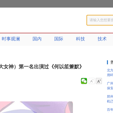
时事观澜
国内
国际
科技
技术
大女神）第一名出演过《何以笙箫默》
北
用
广
保
郑
机
百年