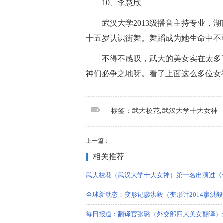
10、李慧欣
武汉大学2013级播音主持专业，
十五岁认识街舞。舞蹈成为她生命中不
不得不感叹，武大的美女实在太多
神们必争之地呀。看了上面这么多位女
标签：
武大校花
武汉大学十大女神
标签：武大校花,武汉大学十大女神
上一篇：
相关推荐
武大校花（武汉大学十大女神）第一名出演过《
全球新动态：变形记廖洪毅（变形计2014廖洪
每日报道：翻译官张璐（外交部四大美女翻译）