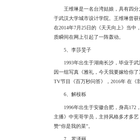
王维琳是一名台湾姑娘，具有四分
于武汉大学城市设计学院。王维琳曾获得
在2014年7月25日的《天天向上》
质瞬间在网上引起了一阵轰动。
5、李莎旻子
1993年出生于湖南长沙，毕业于
因一组写真《雅礼，今天我要嫁给你了》
TV节目《百万秒问答》，2016年 在
6、解桉栎
1996年出生于安徽合肥，身高1
主播》中宪哥学员，主持风格多才多艺
赞“你是我的菜”。
7、罗泽丽