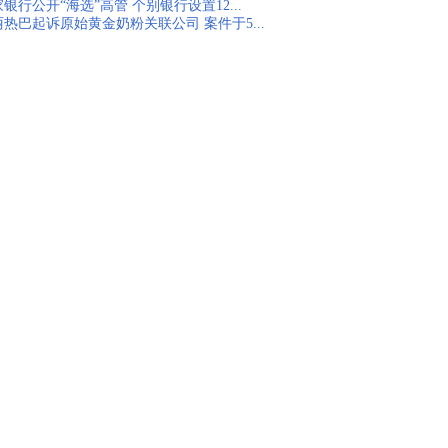
银行公开“海选”高管 个别银行设置12...
丽热巴起诉原始黄金奶粉关联公司 案件于5...