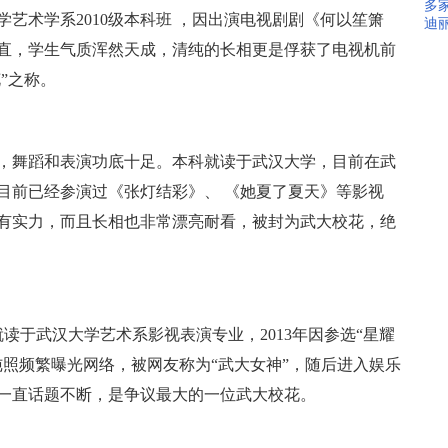
多家
学艺术学系2010级本科班 ，因出演电视剧剧《何以笙箫
迪
直，学生气质浑然天成，清纯的长相更是俘获了电视机前
”之称。
舞，舞蹈和表演功底十足。本科就读于武汉大学，目前在武
，目前已经参演过《张灯结彩》、 《她夏了夏天》等影视
有实力，而且长相也非常漂亮耐看，被封为武大校花，绝
，就读于武汉大学艺术系影视表演专业，2013年因参选“星耀
纯照频繁曝光网络，被网友称为“武大女神”，随后进入娱乐
一直话题不断，是争议最大的一位武大校花。