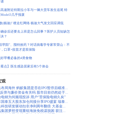
申请
南高速附近特斯拉小车与一辆大货车发生追尾 特
Model3几乎报废
阳敌(杨迪)" 梗走红网络 杨迪大气发文回应调侃
生确诊后还要去上班是怎么回事？医护人员短缺怎
解决？
能阳早阳”、囤特效药？对话病毒学专家常荣山：不
谱，口罩+疫苗才是双保险
顿好早餐必备的4类食物
聚看点】医生感染居家后有5个体会
宏观
布局海外 蚂蚁集团是否在IPO暂停后瞄准...
股反弹与廉价资金有关吗 股市目前仍然处于...
险电销为何频现投诉 用户“苦保险电销久矣”
国泰五大股东加仓间接分享IPO盛宴 瑞泰...
集科技研发驱动扣非净利两年翻倍 大基金...
汽集团梦想变现重组海旅免税谋脱困 获注...