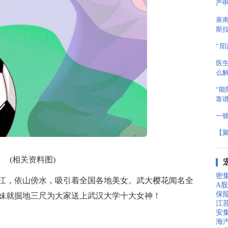
产
泉
斯拉
" 
医
么
“
靠
一
【
(相关资料图)
密集
江，依山傍水，吸引着全国各地美女。武大樱花闻名全
A
保
妹就掘地三尺为大家送上武汉大学十大女神！
江苏
安
海