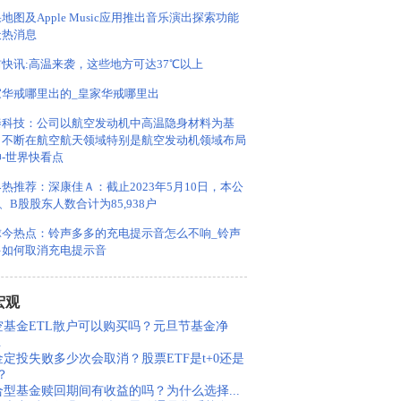
地图及Apple Music应用推出音乐演出探索功能
天热消息
快讯:高温来袭，这些地方可达37℃以上
家华戒哪里出的_皇家华戒哪里出
秦科技：公司以航空发动机中高温隐身材料为基
，不断在航空航天领域特别是航空发动机领域布局
-世界快看点
热推荐：深康佳Ａ：截止2023年5月10日，本公
、B股股东人数合计为85,938户
球今热点：铃声多多的充电提示音怎么不响_铃声
多如何取消充电提示音
宏观
空基金ETL散户可以购买吗？元旦节基金净
.
金定投失败多少次会取消？股票ETF是t+0还是
1？
合型基金赎回期间有收益的吗？为什么选择...