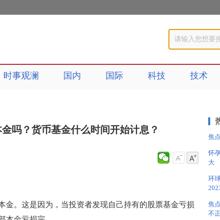
时事观澜
国内
国际
科技
技术
本金吗？货币基金什么时间开始计息？
焦
怀
大
环
20
焦点
本金。这是因为，当投资者发现自己持有的股票基金亏损
不
部本金亏损完。