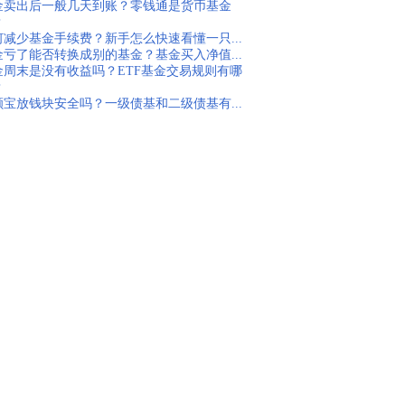
金卖出后一般几天到账？零钱通是货币基金
？
何减少基金手续费？新手怎么快速看懂一只...
金亏了能否转换成别的基金？基金买入净值...
金周末是没有收益吗？ETF基金交易规则有哪
？
额宝放钱块安全吗？一级债基和二级债基有...