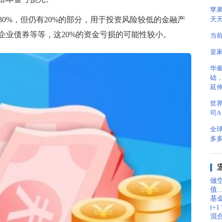
苹果
天
0%，但仍有20%的部分，用于投资风险较低的金融产
企业债券等等，这20%的资金亏损的可能性较小。
当前
皇
华
础
延伸
世界
司A
全
多
做
值..
基
t+
混