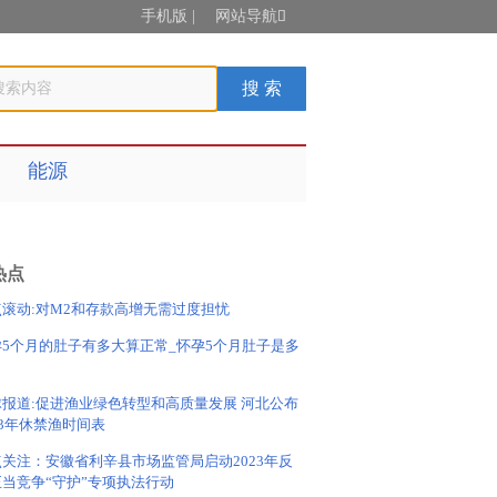
手机版
|
网站导航

能源
热点
点滚动:对M2和存款高增无需过度担忧
孕5个月的肚子有多大算正常_怀孕5个月肚子是多
球报道:促进渔业绿色转型和高质量发展 河北公布
23年休禁渔时间表
关注：安徽省利辛县市场监管局启动2023年反
正当竞争“守护”专项执法行动