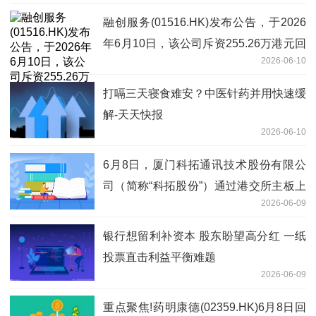
融创服务(01516.HK)发布公告，于2026
年6月10日，该公司斥资255.26万港元回
2026-06-10
购300万股|焦点速读
打嗝三天寝食难安？中医针药并用快速缓
解-天天快报
2026-06-10
6月8日，厦门科拓通讯技术股份有限公
司（简称“科拓股份”）通过港交所主板上
2026-06-09
市聆讯，中金公司、民银资本为联席保荐
人
银行想留利补资本 股东盼望高分红 一纸
投票直击利益平衡难题
2026-06-09
重点聚焦!药明康德(02359.HK)6月8日回