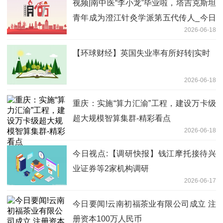
视频|南中医“李小龙”毕业啦，塔吉克斯坦
青年成为澄江针灸学派第五代传人_今日
2026-06-18
关注
【环球财经】英国失业率有所好转|实时
2026-06-18
重庆：实施“算力汇渝”工程，建设万卡级
超大规模智算集群-精彩看点
2026-06-18
今日视点:【调研快报】钱江摩托接待兴
业证券等2家机构调研
2026-06-17
今日要闻!云南初福茶业有限公司成立 注
册资本100万人民币