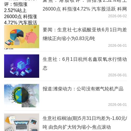
聚焦：港股收评：恒指涨2.52%站上
26000点 科指涨4.72% 汽车股活跃 科网
2026-06-02
股集体大涨 腾讯涨超10%创5年最大单日
涨幅
要闻：生意社七水硫酸亚铁6月1日均差
继续正向缩小为0.83元/吨
2026-06-01
生意社：6月1日杭州名鑫双氧水行情动
态
2026-06-01
报道:潍柴动力：公司没有燃气轮机产品
2026-06-01
生意社棕榈油(期)5月31日均差为-1.60元/
吨 由负向扩大转为缩小-焦点滚动